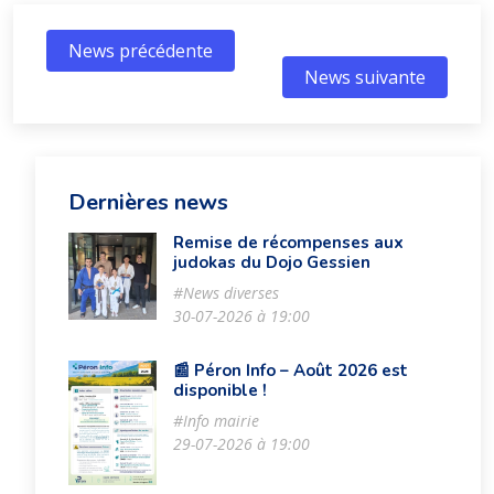
News précédente
News suivante
Dernières news
Remise de récompenses aux
judokas du Dojo Gessien
#News diverses
30-07-2026 à 19:00
📰 Péron Info – Août 2026 est
disponible !
#Info mairie
29-07-2026 à 19:00