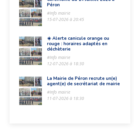
Péron
#Info mairie
15-07-2026 à 20:45
☀️ Alerte canicule orange ou
rouge : horaires adaptés en
déchèterie
#Info mairie
12-07-2026 à 18:30
La Mairie de Péron recrute un(e)
agent(e) de secrétariat de mairie
#Info mairie
11-07-2026 à 18:30