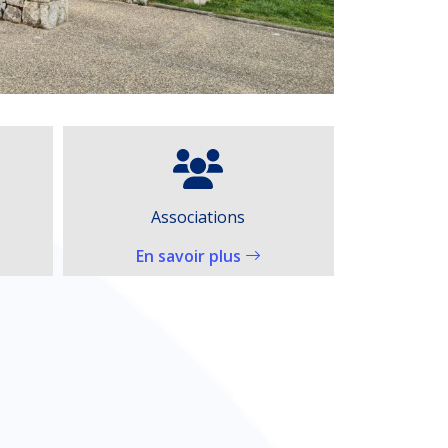
Comptes rendus conseils
municipaux
En s
En savoir plus