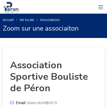
Accueil
Vie locale
Associations
Zoom sur une associaiton
Association
Sportive Bouliste
de Péron
Email:
blanc.dom@sfr.fr